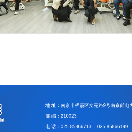
地 址：南京市栖霞区文苑路9号南京邮电
邮 编：210023
电 话：025-85866713 025-85866199