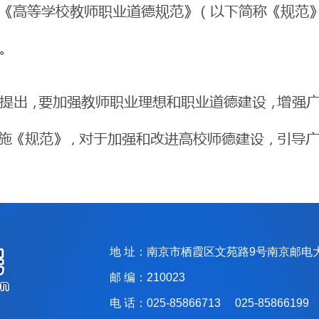
地 址：南京市栖霞区文苑路9号南京邮电
邮 编：210023
电 话：025-85866713 025-85866199