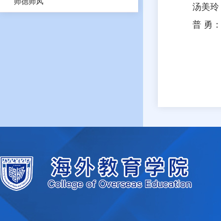
师德师风
汤美玲
普
勇