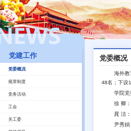
党建工作
党委概况
党委概况
海外教
规章制度
48名；下设
学院党
党务活动
徐
卿
工会
晁 洁
关工委
尹秀娟