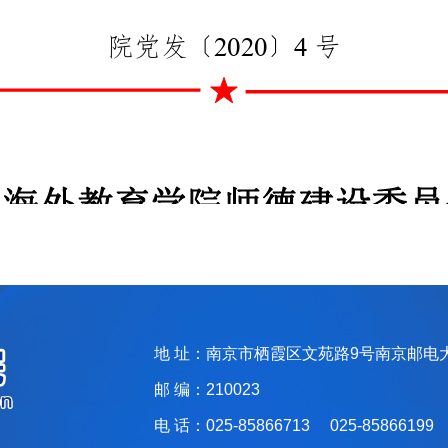
地 址：南京市栖霞区文苑路9号南京邮电
邮 编：210023
电 话：025-85866713 025-85866199