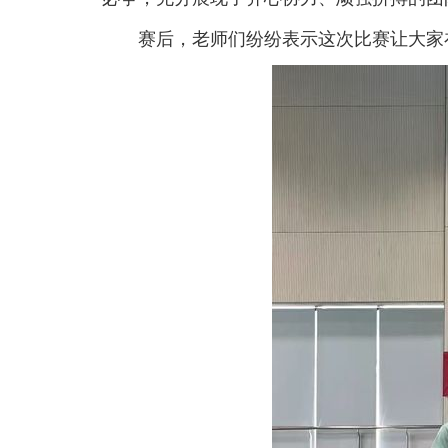
赛后，老师们纷纷表示这次比赛让大家