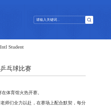
Intl Student
工乒乓球比赛
比赛在体育馆火热开赛。
赛老师们全力以赴，在赛场上配合默契，每分